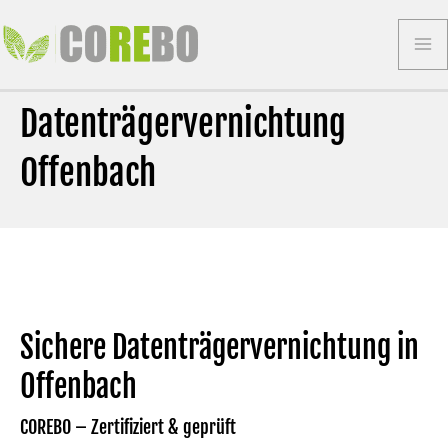
Zum
Inhalt
Ma
springen
Datenträgervernichtung
Me
Offenbach
Sichere Datenträgervernichtung in
Offenbach
COREBO –
Zertifiziert & geprüft