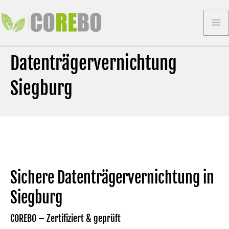
Zum
Inhalt
Ma
springen
Datenträgervernichtung
Me
Siegburg
Sichere Datenträgervernichtung in
Siegburg
COREBO –
Zertifiziert & geprüft