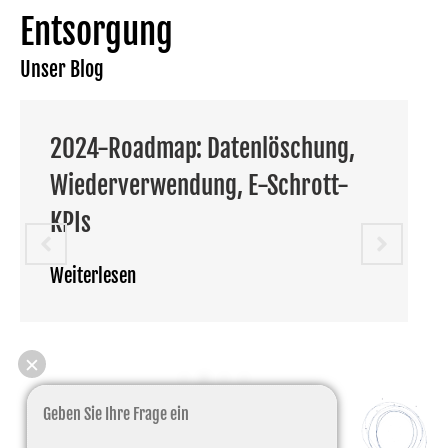
Entsorgung
Unser Blog
löschung,
Ab 01.01.2025: Neue Eins
-Schrott-
gefährlichen Elektroschro
(Eintrag A1181) und Ausw
auf Verbringungen
Weiterlesen
✕